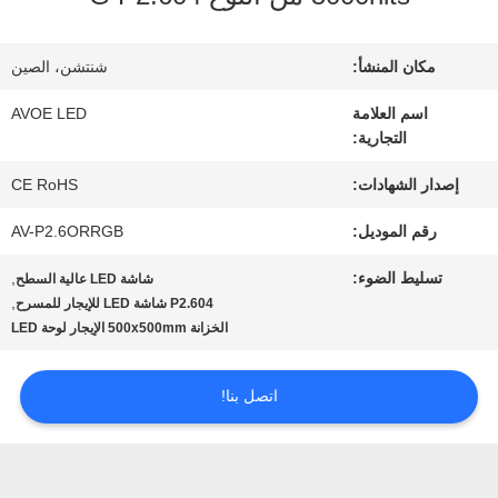
مراقبة
مكان المنشأ:
شنتشن، الصين
الجودة
اسم العلامة
AVOE LED
التجارية:
اتصل
إصدار الشهادات:
CE RoHS
رقم الموديل:
AV-P2.6ORRGB
بنا
تسليط الضوء:
,
شاشة LED عالية السطح
,
P2.604 شاشة LED للإيجار للمسرح
أخبار
الخزانة 500x500mm الإيجار لوحة LED
اتصل بنا!
القضايا
مدونة