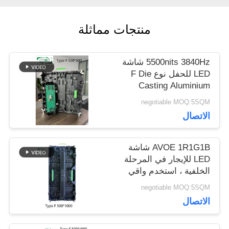
منتجات مماثلة
اطلب
اقتباس
5500nits 3840Hz شاشة
LED للحفل نوع F Die
Casting Aluminium
VR
Cabinet
negotiable MOQ:5SQM
الاتصال
خريطة
AVOE 1R1G1B شاشة
الموقع
LED للإيجار في المرحلة
الخلفية ، استخدم واقي
الزاوية
negotiable MOQ:5SQM
سياسة
الاتصال
الخصوصية