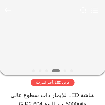
2026
Shen
Zhen
AVOE
Hi-
tech
المنزل
Co.,
Ltd..
All
Rights
المنتجات
Reserved.
حولنا
جولة
عرض LED تأجير المرحلة
في
شاشة LED للإيجار ذات سطوع عالي
المصنع
5000nits من النوع G P2.604