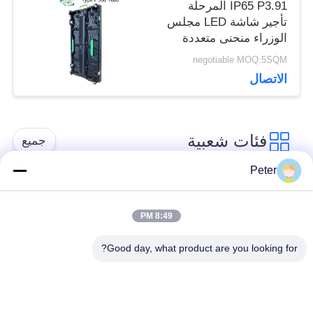
IP65 P3.91 المرحلة
تأجير شاشة LED مجلس
الوزراء منحنى متعددة
negotiable MOQ:5SQM
الاتصال
فئات شعبية
جميع
Peter
شاشة LED ثابتة في
شاشة LED ثابتة داخلية
الهواء الطلق
8:49 PM
Good day, what product are you looking for?
الشاشة الشفافة
عرض LED تأجير
الزجاجية LED
المرحلة
عرض LED في الهواء