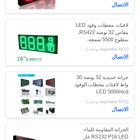
الجودة
الاتصال
اتصل
لافتات محطات وقود LED
38
مقاس 32 بوصة RS422،
بنا
الشاشة الشفافة
سطوع 5500 شمعة،
مقاومة للماء IP65
negotiable MOQ:وحدة 1
الزجاجية LED
أخبار
الاتصال
القضايا
خزانة حديدية 32 بوصة 30
واط لافتات محطات الوقود
LCD 5000mcd
مدونة
95
negotiable MOQ:وحدة 1
عرض LED تأجير
الاتصال
اطلب
المرحلة
اقتباس
الخزانة المقاومة للماء
RS232 P16 LED غاز