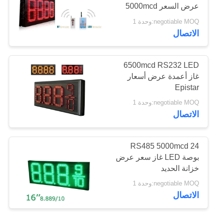
VR
عرض السعر 5000mcd
negotiable MOQ:وحدة 1
41
الاتصال
خريطة
عرض LED Fine
الموقع
6500mcd RS232 LED
Pitch
غاز أعمدة عرض أسعار
سياسة
Epistar
الخصوصية
negotiable MOQ:وحدة 1
الاتصال
67
RS485 5000mcd 24
عرض LED في الهواء
بوصة LED غاز سعر عرض
خزانة الحديد
الطلق في الهواء
negotiable MOQ:وحدة 1
الطلق
الاتصال