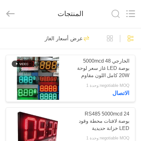
Shen
Zhen
AVOE
المنتجات
Hi-
tech
Co.,
Ltd..
All
المنزل
92
Rights
Reserved.
عرض أسعار الغاز
شاشة LED ثابتة في
المنتجات
الهواء الطلق
الخارجي 5000mcd 48
بوصة LED غاز سعر لوحة
حولنا
20W كامل اللون مقاوم
للماء مقاوم للغبار
negotiable MOQ:وحدة 1
جولة
الاتصال
76
في
شاشة LED ثابتة
المصنع
RS485 5000mcd 24
بوصة لافتات محطة وقود
داخلية
LED خزانة حديدية
مراقبة
negotiable MOQ:وحدة 1