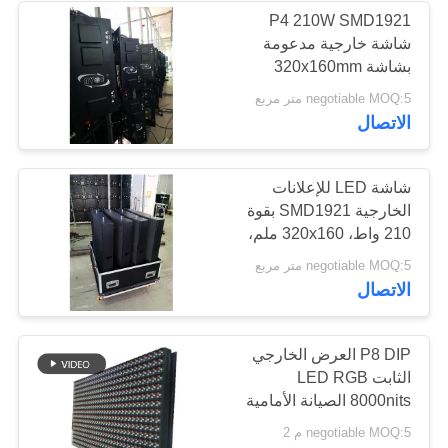
P4 210W SMD1921
شاشة خارجية مدعومة
50
بشاشة 320x160mm
عرض LED الإيجار
خزائن منحنية
negotiable MOQ:5 متر مربع
الاتصال
الداخلي
شاشة LED للإعلانات
الخارجية SMD1921 بقوة
210 واط، 320x160 ملم،
خزائن منحنية
57
negotiable MOQ:5 متر مربع
الاتصال
شاشة الإعلان LED
في الهواء الطلق
P8 DIP العرض الخارجي
الثابت LED RGB
8000nits الصيانة الأمامية
negotiable MOQ:5 م 2