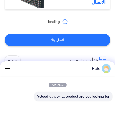
الاتصال
24
loading...
شاشة LED ملعب
اتصل بنا!
فئات شعبية
جميع
21
Peter
شاشة LED المحيط
شاشة LED ثابتة في
شاشة LED ثابتة داخلية
الرياضي
الهواء الطلق
7:12 AM
Good day, what product are you looking for?
الشاشة الشفافة
عرض LED تأجير
الزجاجية LED
المرحلة