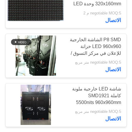
VR
320x160mm وحدة LED
negotiable MOQ:5 م 2
41
الاتصال
خريطة
عرض LED Fine
الموقع
P8 SMD الشاشة الخارجية
Pitch
LED 960x960 خزانة
سياسة
للإعلان في مركز التسوق /
مبنى تجاري
الخصوصية
negotiable MOQ:5 متر مربع
الاتصال
67
شاشة LED خارجية ملونة
عرض LED في الهواء
كاملة SMD1921
5500nits 960x960mm
الطلق في الهواء
P4
negotiable MOQ:5 متر مربع
الطلق
الاتصال