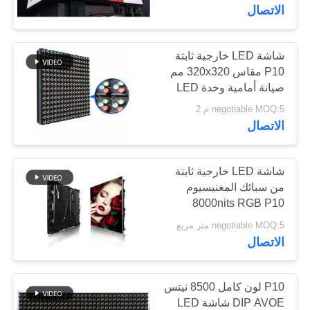
الجودة
الاتصال
اتصل
شاشة LED خارجية ثابتة
38
P10 مقاس 320x320 مم
بنا
الشاشة الشفافة
صيانة أمامية وحدة LED
AVOE
negotiable MOQ:5 م 2
الزجاجية LED
أخبار
الاتصال
القضايا
شاشة LED خارجية ثابتة
من سبائك المغنيسيوم
8000nits RGB P10
مدونة
95
960*960 مم
negotiable MOQ:5 متر مربع
عرض LED تأجير
الاتصال
اطلب
المرحلة
اقتباس
P10 لون كامل 8500 نيتس
DIP AVOE شاشة LED