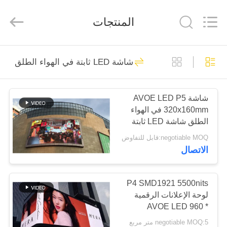
Shen
Zhen
AVOE
المنتجات
Hi-
tech
Co.,
Ltd..
All
المنزل
92
Rights
Reserved.
شاشة LED ثابتة في الهواء الطلق
شاشة LED ثابتة في
المنتجات
الهواء الطلق
شاشة AVOE LED P5
320x160mm في الهواء
حولنا
الطلق شاشة LED ثابتة
معدل تحديث عالي
negotiable MOQ:قابل للتفاوض
3840Hz
جولة
الاتصال
76
في
شاشة LED ثابتة
المصنع
P4 SMD1921 5500nits
لوحة الإعلانات الرقمية
داخلية
AVOE LED 960 *
مراقبة
960mm Cabinet
negotiable MOQ:5 متر مربع