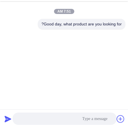
الجودة
7:51 AM
اتصل
Good day, what product are you looking for?
بنا
أخبار
القضايا
مدونة
النوع A Pro P2.976 مستوى تأجير لوحة LED SMD1921 مكعب
اطلب
شاشة منحنى خزانة 5000Nits
اقتباس
عرض LED تأجير المرحلة
2023-05-17
21 المشاهدات