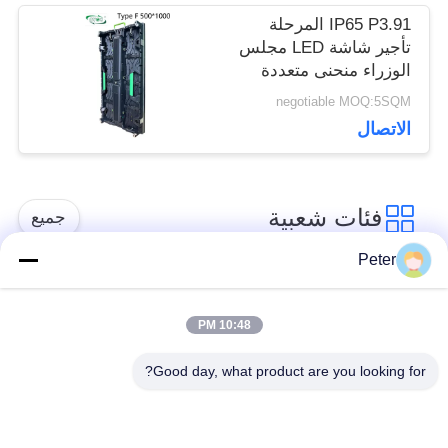
IP65 P3.91 المرحلة
تأجير شاشة LED مجلس
الوزراء منحنى متعددة
negotiable MOQ:5SQM
الاتصال
فئات شعبية
جميع
Peter
شاشة LED ثابتة في
شاشة LED ثابتة داخلية
الهواء الطلق
10:48 PM
Good day, what product are you looking for?
الشاشة الشفافة
عرض LED تأجير
الزجاجية LED
المرحلة