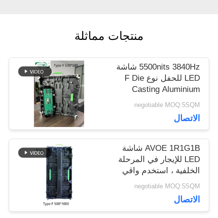
اطلب
منتجات مماثلة
اقتباس
5500nits 3840Hz شاشة
LED للحفل نوع F Die
VR
Casting Aluminium
Cabinet
negotiable MOQ:5SQM
الاتصال
خريطة
الموقع
AVOE 1R1G1B شاشة
LED للإيجار في المرحلة
الخلفية ، استخدم واقي
الزاوية
سياسة
negotiable MOQ:5SQM
الاتصال
الخصوصية