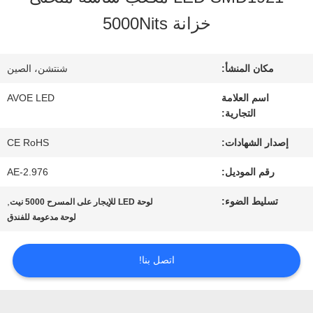
خزانة 5000Nits
مراقبة
الجودة
مكان المنشأ:
شنتشن، الصين
اسم العلامة
AVOE LED
التجارية:
اتصل
إصدار الشهادات:
CE RoHS
بنا
رقم الموديل:
AE-2.976
أخبار
تسليط الضوء:
,
لوحة LED للإيجار على المسرح 5000 نيت
لوحة مدعومة للفندق
القضايا
اتصل بنا!
مدونة