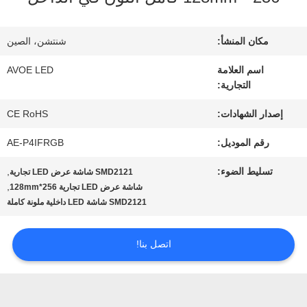
مراقبة
مكان المنشأ:
شنتشن، الصين
الجودة
اسم العلامة
AVOE LED
التجارية:
اتصل
إصدار الشهادات:
CE RoHS
رقم الموديل:
AE-P4IFRGB
بنا
تسليط الضوء:
,
SMD2121 شاشة عرض LED تجارية
,
شاشة عرض LED تجارية 256*128mm
أخبار
SMD2121 شاشة LED داخلية ملونة كاملة
اتصل بنا!
القضايا
مدونة