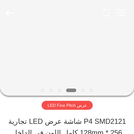
2026
Shen
Zhen
AVOE
Hi-
tech
المنزل
Co.,
Ltd..
All
Rights
المنتجات
Reserved.
حولنا
جولة
عرض LED Fine Pitch
في
P4 SMD2121 شاشة عرض LED تجارية
المصنع
256 * 128mm كامل اللون في الداخل