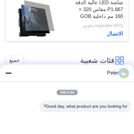
شاشة LED عالية الدقة
P1.667 مقاس 320 ×
160 مم داخلية GOB
LED
negotiable MOQ:تفاوض
الاتصال
فئات شعبية
جميع
Peter
شاشة LED ثابتة في
شاشة LED ثابتة داخلية
الهواء الطلق
4:44 AM
Good day, what product are you looking for?
الشاشة الشفافة
عرض LED تأجير
الزجاجية LED
المرحلة
عرض LED في الهواء