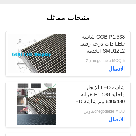
منتجات مماثلة
اطلب
اقتباس
GOB P1.538 شاشة
LED ذات درجة رفيعة
SMD1212 الخدمة
VR
الأمامية 640x480mm
negotiable MOQ:5 م 2
الاتصال
خريطة
شاشة LED للإيجار
الموقع
داخلية P1.538 خزانة
640x480 مم شاشة LED
GOB
negotiable MOQ:تفاوض
سياسة
الاتصال
الخصوصية