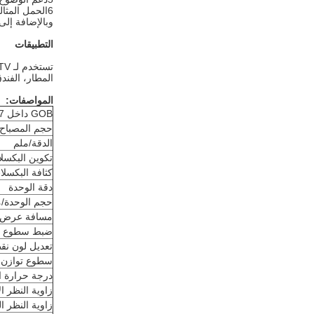
6الحمل المثالي للطاقة وإعداد المعلمات، جعل الشاشة في أفضل حالة عمل،
وبالإضافة إلى
التطبيقات
المطار، الفند
المواصفات:
GOB داخل SMD P1.667
حجم المصباح
الدقة/ملم
تكوين البكسل
كثافة البكسلا
دقة الوحدة
حجم الوحدة/م
مسافة عرض
ضبط سطوع ن
تعديل لون نق
سطوع توازن ا
درجة حرارة ا
زاوية النظر ال
زاوية النظر ا