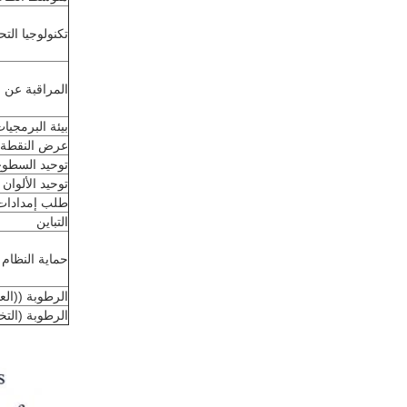
تكنولوجيا الت
المراقبة عن ب
بيئة البرمجيا
عرض النقطة ا
توحيد السطوع
توحيد الألوان 
طلب إمدادات 
التباين
حماية النظام
الرطوبة ((الع
الرطوبة (التخ