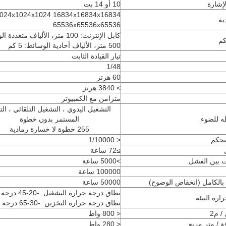
إشارة
10 أو 14 بت
024x1024x1024 16834x16834x16834
ية
65536x65536x65536
كابل الإنترنت: 100 متر، الألياف متعدد
كم
500 متر، الألياف أحادية الوسائط: 5 كم
تيار القيادة الثابت
1/48
60 هرتز
> 3840 هرتز
متزامن مع الكمبيوتر
التشغيل اليدوي ، التشغيل التلقائي ، الت
له للضوء
المستمر بدون خطوة
255 خطوة لا خسارة رمادية
تحكم
< 1/10000
≥72 ساعة
 بين الفشل
>5000 ساعة
100000 ساعة
ء بالكامل (انخفاض الوضوح)
50000 ساعة
نطاق درجة حرارة التشغي
رة البيئة
نطاق درجة حرارة التخزين: -30-65 درجة مئوية
/ م2
< 800 واط
 / متر مربع
< 280 واط