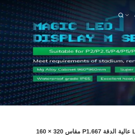
شاشة LED عالية الدقة P1.667 مقاس 320 × 160