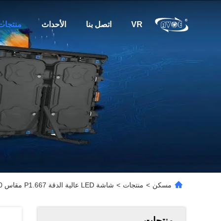
VR
اتصل بنا
الأحداث
منتجات
مسكن
>
منتجات
>
شاشة LED عالية الدقة P1.667 مقاس 320 × 160 مم داخلية GOB LED
منتجات