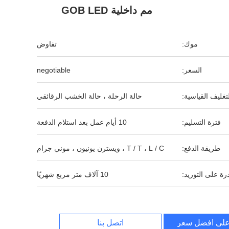
مم داخلية GOB LED
موك:
تفاوض
السعر:
negotiable
لتغليف القياسية:
حالة الرحلة ، حالة الخشب الرقائقي
فترة التسليم:
10 أيام عمل بعد استلام الدفعة
طريقة الدفع:
T / T ، L / C ، ويسترن يونيون ، موني جرام
رة على التوريد:
10 آلاف متر مربع شهريًا
لى أفضل سعر
اتصل بنا