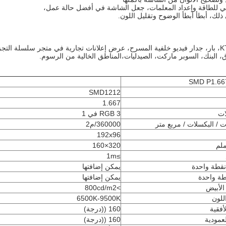
 ذلك، أبطأ أبطأ الوضوح وتقليل اللون.
تستخدم لـ KTV، بار، جدار فيديو خلفية المسرح، عرض إعلانات تجارية في متجر سلسلة 
ق، البنك، السوبر ماركت، الصيدليات،المناطق الخالية من الرسوم.
SMD1212
1.667
ات
RGB 3 في 1
ت / البكسلات / مربع متر
360000/م2
192x96
لم
320×160
≥1m
قطة واحدة
يمكن إضافتها
طة واحدة
يمكن إضافتها
لأبيض
>800cd/m2
للون
6500K-9500K
أفقية
160 ((درجة)
لعمودية
160 ((درجة)