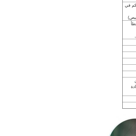
حكم في
صيص)
طأ
.
دة