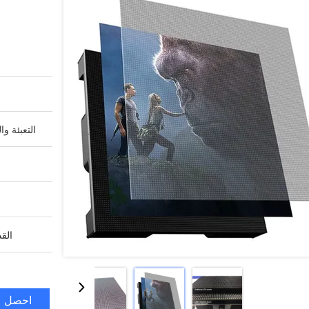
التعبئة وا
القد
احصل ع