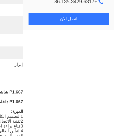
+86-135-3429-6317
اتصل الآن
إبراز:
P1.667 شاشة LED عالية الوضوح 320X160mm شاشة LED GOB داخلية
P1.667 داخلي GOB شاشة LED مقاومة للرطوبة ، مضادة للماء ، مضادة للغبار ، مضادة للصدمات ، مقاومة للأشعة فوق البنفسجية 640x480mm
الميزة:
1التصميم الكلاسيكي والتكنولوجيا الطبيعية الجودة الموثوقة والأداء العظيم
2تقنية الاتصال السلس، خطأ مسطحة الشاشة <0.1mm.
3قناع براءة اختراع، يزيل البقع الداكنة، يحسن التناسق و زاوية الرؤية.
4التباين العالي، مقياس رمادي مثالي، يقدم الصور الأكثر واقعية.
5دعم الوضوح وتصحيح الألوان من الشاشة بأكملها