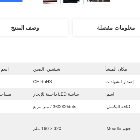
معلومات مفصلة
وصف المنتج
مكان المنشأ
شنتشن، الصين
اسم ا
إصدار الشهادات
CE RoHS
اسم:
شاشة LED داخلية للإيجار
مساحة 
كثافة البكسل:
360000dots / متر مربع
م
حجم Moudle:
320 × 160 ملم