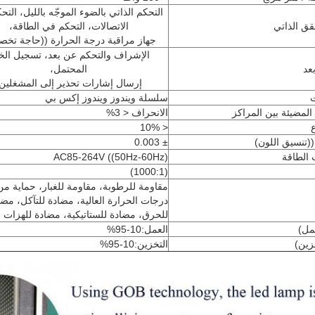
التحكم الذاتي بالضوء الموجّه بالليل، الت
حقق الذاتي
الاتصالات، التحكم في الطاقة،
جهاز مراقبة درجة الحرارة ((حاجة تخ
الإشراف والتحكم عن بعد، تسجيل الخ
عد
المحتمل،
إرسال إشارات تحذير إلى المشغلين
ت
سلسلة ويندوز ويندوز إكس بي
لمضيئة بين المراكز
الانحراف < 3%
< 10%
((تنسيق اللون)
± 0.003
الطاقة
AC85-264V ((50Hz-60Hz)
(1000:1)
مقاومة للرطوبة، مقاومة للغبار، حماية من
درجات الحرارة العالية، مضادة للتآكل، مضا
للحرق، مضادة للستاتيكية، مضادة للهزات
مل)
العمل:10-95%
زين)
التخزين:10-95%