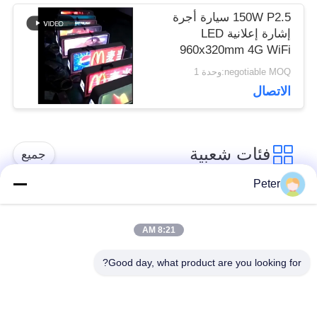
150W P2.5 سيارة أجرة
إشارة إعلانية LED
960x320mm 4G WiFi
Control
negotiable MOQ:وحدة 1
الاتصال
فئات شعبية
جميع
Peter
شاشة LED ثابتة في
شاشة LED ثابتة داخلية
الهواء الطلق
8:21 AM
Good day, what product are you looking for?
الشاشة الشفافة
عرض LED تأجير
الزجاجية LED
المرحلة