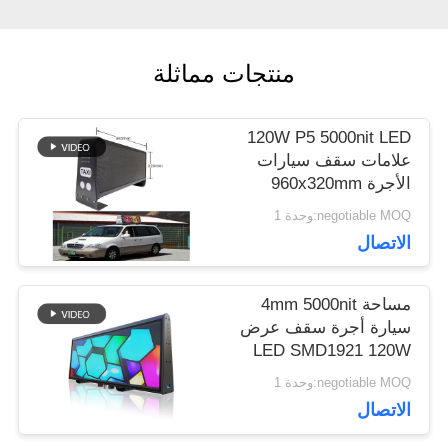
اطلب
منتجات مماثلة
اقتباس
120W P5 5000nit LED
علامات سقف سيارات
VR
الأجرة 960x320mm
شاشة عرض مزدوجة
negotiable MOQ:وحدة 1
الجانبين
الاتصال
خريطة
الموقع
مساحة 4mm 5000nit
سيارة أجرة سقف عرض
LED SMD1921 120W
وجهين
سياسة
negotiable MOQ:وحدة 1
الاتصال
الخصوصية