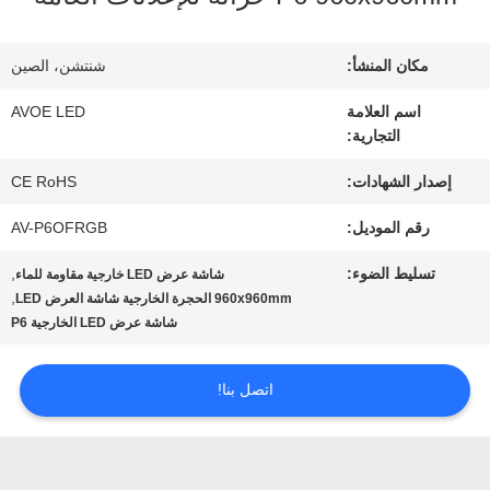
مراقبة
مكان المنشأ:
شنتشن، الصين
الجودة
اسم العلامة
AVOE LED
التجارية:
اتصل
إصدار الشهادات:
CE RoHS
رقم الموديل:
AV-P6OFRGB
بنا
تسليط الضوء:
,
شاشة عرض LED خارجية مقاومة للماء
,
960x960mm الحجرة الخارجية شاشة العرض LED
أخبار
شاشة عرض LED الخارجية P6
اتصل بنا!
القضايا
مدونة