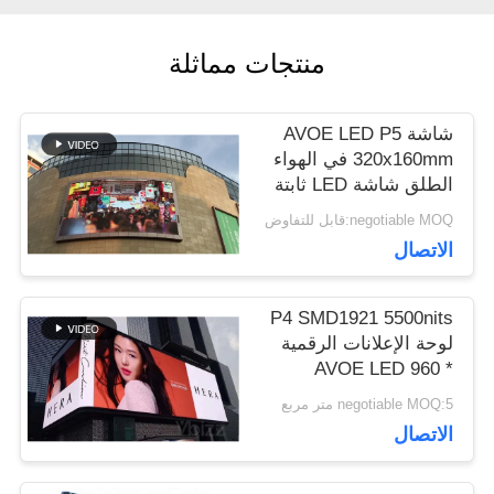
منتجات مماثلة
اطلب
اقتباس
شاشة AVOE LED P5
320x160mm في الهواء
الطلق شاشة LED ثابتة
VR
معدل تحديث عالي
negotiable MOQ:قابل للتفاوض
3840Hz
الاتصال
خريطة
P4 SMD1921 5500nits
الموقع
لوحة الإعلانات الرقمية
AVOE LED 960 *
960mm Cabinet
negotiable MOQ:5 متر مربع
سياسة
الاتصال
الخصوصية