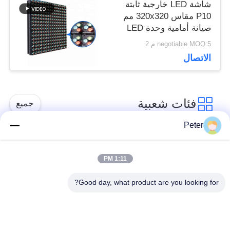
شاشة LED خارجية ثابتة
P10 مقاس 320x320 مم
صيانة أمامية وحدة LED
AVOE
negotiable MOQ:5 م 2
الاتصال
فئات شعبية
جميع
Peter
شاشة LED ثابتة في
شاشة LED ثابتة داخلية
الهواء الطلق
1:11 PM
Good day, what product are you looking for?
الشاشة الشفافة
عرض LED تأجير
الزجاجية LED
المرحلة
عرض LED في الهواء