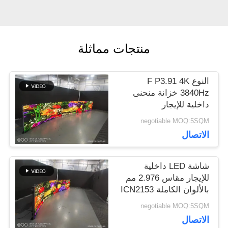
اطلب
منتجات مماثلة
اقتباس
النوع F P3.91 4K
VR
3840Hz خزانة منحنى
داخلية للإيجار
500x1000mm
negotiable MOQ:5SQM
خريطة
الاتصال
الموقع
شاشة LED داخلية
للإيجار مقاس 2.976 مم
بالألوان الكاملة ICN2153
سياسة
3840 هرتز النوع F
negotiable MOQ:5SQM
الخصوصية
الاتصال