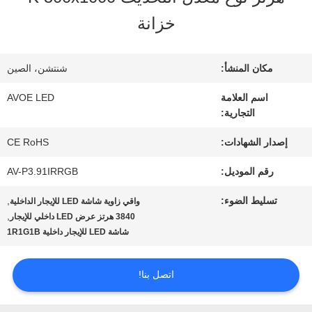
خزانة
مراقبة
الجودة
مكان المنشأ:
شنتشن، الصين
اسم العلامة
AVOE LED
التجارية:
اتصل
إصدار الشهادات:
CE RoHS
بنا
رقم الموديل:
AV-P3.91IRRGB
أخبار
تسليط الضوء:
,
واقي زاوية شاشة LED للإيجار الداخلية
,
3840 هرتز عرض LED داخلي للإيجار
شاشة LED للإيجار داخلية 1R1G1B
القضايا
اتصل بنا!
مدونة