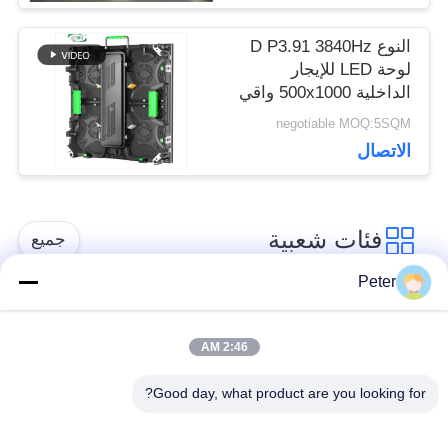
النوع D P3.91 3840Hz
لوحة LED للإيجار
الداخلية 500x1000 واقي
زاوية للخزانة
negotiable MOQ:5SQM
الاتصال
فئات شعبية
جميع
Peter
شاشة LED ثابتة في
شاشة LED ثابتة داخلية
الهواء الطلق
2:46 AM
Good day, what product are you looking for?
الشاشة الشفافة
عرض LED تأجير
الزجاجية LED
المرحلة