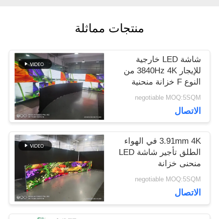
منتجات مماثلة
اطلب
اقتباس
شاشة LED خارجية
للإيجار 3840Hz 4K من
النوع F خزانة منحنية
VR
متعددة
negotiable MOQ:5SQM
الاتصال
خريطة
3.91mm 4K في الهواء
الموقع
الطلق تأجير شاشة LED
منحنى خزانة
500x500500x1000mm
negotiable MOQ:5SQM
سياسة
الاتصال
الخصوصية