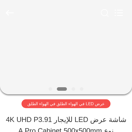
2026
Shen
Zhen
AVOE
Hi-
tech
المنزل
Co.,
Ltd..
All
Rights
المنتجات
Reserved.
حولنا
جولة
عرض LED في الهواء الطلق في الهواء الطلق
في
شاشة عرض LED للإيجار 4K UHD P3.91
المصنع
نوع A Pro Cabinet 500x500mm