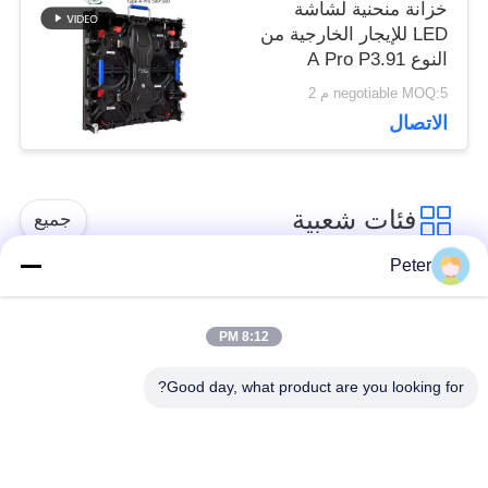
خزانة منحنية لشاشة
LED للإيجار الخارجية من
النوع A Pro P3.91
مقاس 500x500 /
negotiable MOQ:5 م 2
500x1000 مع قفلين
الاتصال
فئات شعبية
جميع
Peter
شاشة LED ثابتة في
شاشة LED ثابتة داخلية
الهواء الطلق
8:12 PM
Good day, what product are you looking for?
الشاشة الشفافة
عرض LED تأجير
الزجاجية LED
المرحلة
عرض LED في الهواء