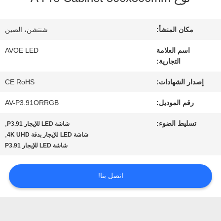
مراقبة
مكان المنشأ:
شنتشن، الصين
الجودة
اسم العلامة
AVOE LED
التجارية:
اتصل
إصدار الشهادات:
CE RoHS
رقم الموديل:
AV-P3.91ORRGB
بنا
تسليط الضوء:
,
شاشة LED للإيجار P3.91
,
شاشة LED للإيجار بدقة 4K UHD
أخبار
شاشة LED للإيجار P3.91
اتصل بنا!
القضايا
مدونة