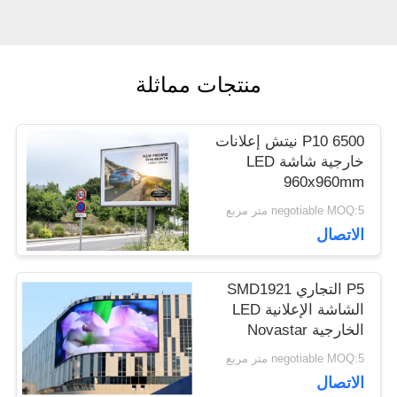
اطلب
منتجات مماثلة
اقتباس
P10 6500 نيتش إعلانات
VR
خارجية شاشة LED
960x960mm
negotiable MOQ:5 متر مربع
خريطة
الاتصال
الموقع
P5 التجاري SMD1921
الشاشة الإعلانية LED
الخارجية Novastar
سياسة
بطاقات
negotiable MOQ:5 متر مربع
الخصوصية
الاتصال