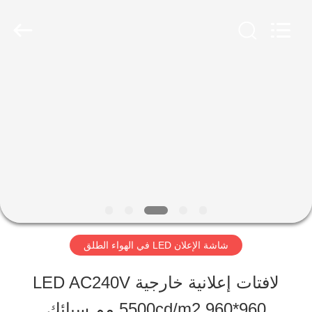
2026
Shen
Zhen
AVOE
Hi-
tech
المنزل
Co.,
Ltd..
All
Rights
المنتجات
Reserved.
حولنا
جولة
شاشة الإعلان LED في الهواء الطلق
في
لافتات إعلانية خارجية LED AC240V
المصنع
5500cd/m2 960*960 مم سبائك