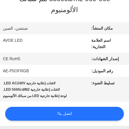
الألومنيوم
مراقبة
الجودة
مكان المنشأ:
شنتشن، الصين
اسم العلامة
AVOE LED
التجارية:
اتصل
إصدار الشهادات:
CE RoHS
بنا
رقم الموديل:
AE-P5OFRGB
أخبار
تسليط الضوء:
,
لافتات إعلانية خارجية LED AC240V
,
لافتات إعلانية خارجية LED 5500cd/M2
لوحة إعلانية خارجية LED من سبائك الألومنيوم
القضايا
اتصل بنا!
مدونة