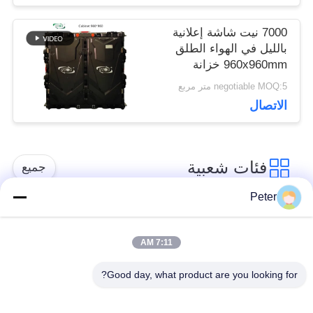
7000 نيت شاشة إعلانية
بالليل في الهواء الطلق
960x960mm خزانة
23KG
negotiable MOQ:5 متر مربع
الاتصال
فئات شعبية
جميع
Peter
شاشة LED ثابتة في
شاشة LED ثابتة داخلية
الهواء الطلق
7:11 AM
Good day, what product are you looking for?
الشاشة الشفافة
عرض LED تأجير
الزجاجية LED
المرحلة