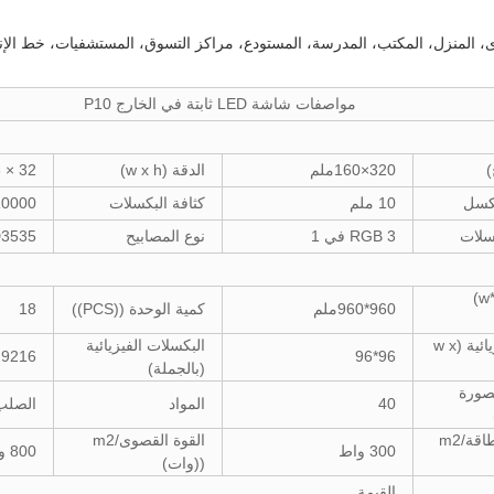
ى، المنزل، المكتب، المدرسة، المستودع، مراكز التسوق، المستشفيات، خط الإن
مواصفات شاشة LED ثابتة في الخارج P10
)
320×160ملم
الدقة (w x h)
32 × 16
كسل
10 ملم
كثافة البكسلات
10000 نقطة/
سلات
RGB 3 في 1
نوع المصابيح
3535
الأبعاد ((w* h)
960*960ملم
كمية الوحدة ((PCS))
18
الدقة الفيزيائية (w x
البكسلات الفيزيائية
9216
96*96
(بالجملة)
صورة
40
المواد
الصلب
متوسط الطاقة/m2
القوة القصوى/m2
300 واط
800 واط
((وات)
القيمة