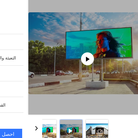
التعبئة وا
القد
احصل ع