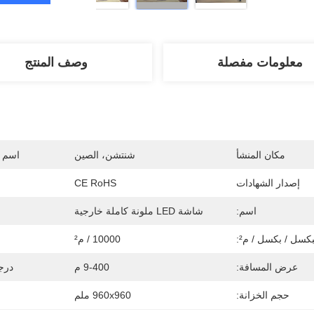
معلومات مفصلة
وصف المنتج
مكان المنشأ
شنتشن، الصين
اسم ا
إصدار الشهادات
CE RoHS
اسم:
شاشة LED ملونة كاملة خارجية
بكسل / بكسل / م²:
10000 / م²
عرض المسافة:
9-400 م
درجة
حجم الخزانة:
960x960 ملم