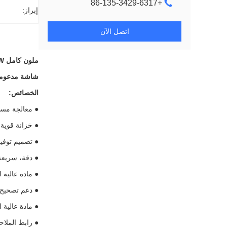
+86-135-3429-6317
إبراز:
اتصل الآن
ملون كامل 260W في الهواء الخارجي لضوء LED ثابت شاشة P10 1R1G1B بطاقات الضوء الملون
شاشة مدعومة باللون الكامل للخارج
الخصائص:
● معالجة مستوى الرمادية ا
● خزانة قوية م
● تصميم توفير الطاقة، يمكن أن تق
● دقة، سريعة
● مادة عالية الكثاف
● دعم تصحيح ا
● مادة عالية 
● رابط الملاح