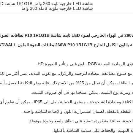
شاشة LED خارجية ثابتة 260 واط
, 
1R1G1B شاشة LED ثابتة في الهواء الطلق
شاشة LED خارجية ملونة كاملة 260 واط
 260W P10 1R1G1B بطاقات الضوء الملون VDWALL معالج فيديو
لعميقة RGB ، لون غني و تأثير الصورة HD.
ع ضلوع مضاعفة، مضادة للزحمة والزلازل، مع ثقوب التبديد، عمر أكثر من 10 سنوات.
لل من 25% من الاستهلاك، فإنه يوفر التكلفة للعميل، أيضا صديقة للبيئة.
 ومرنة نوع التثبيت، يمكن استخدامها في أي ظروف التثبيت.
ة ومضادة للشيخوخة ، مستوى الحماية يصل إلى IP65 ، يمكن أن تقاوم أي بيئة سيئة.
لنقطة بالنقطة، لضمان استمرارية اللون والإضاءة لشاشة واحدة.
الجودة، صناعة متطورة، تصنيع على نطاق واسع وجودة موثوقة.
ة المهنية، والحفاظ على سلامة الشاشة بأكملها.