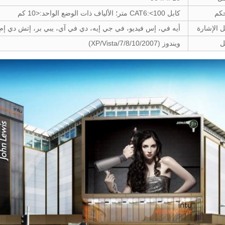
حكم
كابل CAT6:<100 متر؛ الألياف ذات الوضع الواحد:<10 كم
الإشارة
أيه في، إس فيديو، في جي إيه، دي في آي، يبي بر، إتش دي إم
ل
ويندوز (2007/XP/Vista/7/8/10)