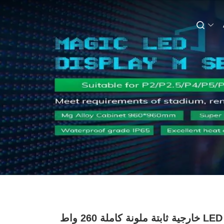
شاشة LED خارجية ثابتة ملونة كاملة 260 واط