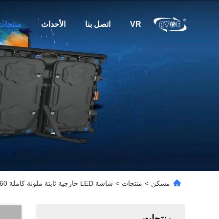
VR
اتصل بنا
الأحداث
منتجات
مسكن
>
منتجات
>
شاشة LED خارجية ثابتة ملونة كاملة 260 واط P10 1R1G1B بطاقات Colorlight
منتجات