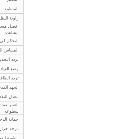
السطوع
زاوية النظر
أفضل مسا
مشاهدة
التحكم في
المقياس ال
تردد التحد
وضع القياد
تردد الطاق
الجهد المد
معدل النقط
سطوعه
حماية الدخ
درجة حرار
رطوبة الع