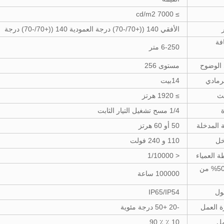
≥ 7000 cd/m2
الأفقي 140 ((+70/-70) درجة العمودية 140 ((+70/-70) درجة
فة
6-250 متر
 الوضوح
مستوى 256
رمادي
14بيت
يث
≥ 1920 هرتز
ة
1/4 مسح تشغيل التيار الثابت
ة المدخلة
50 أو 60 هرتز
خل
110 و 240 فولت
ة العمياء
< 1/10000
العمر عند 50% من
100000 ساعة
ول
IP65/IP54
ة العمل
-20 ️+50 درجة مئوية
مل
10 ٪ ٪ 90