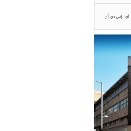
 آي، إس دي آي