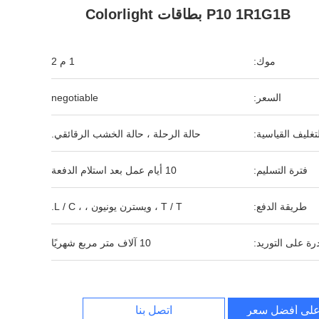
P10 1R1G1B بطاقات Colorlight
موك:
1 م 2
السعر:
negotiable
لتغليف القياسية:
حالة الرحلة ، حالة الخشب الرقائقي.
فترة التسليم:
10 أيام عمل بعد استلام الدفعة
طريقة الدفع:
T / T ، ويسترن يونيون ، ، L / C.
رة على التوريد:
10 آلاف متر مربع شهريًا
لى أفضل سعر
اتصل بنا