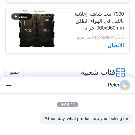
7000 نيت شاشة إعلانية
بالليل في الهواء الطلق
960x960mm خزانة
23KG
negotiable MOQ:5 متر مربع
الاتصال
فئات شعبية
جميع
Peter
شاشة LED ثابتة في
شاشة LED ثابتة داخلية
الهواء الطلق
6:44 AM
Good day, what product are you looking for?
الشاشة الشفافة
عرض LED تأجير
الزجاجية LED
المرحلة