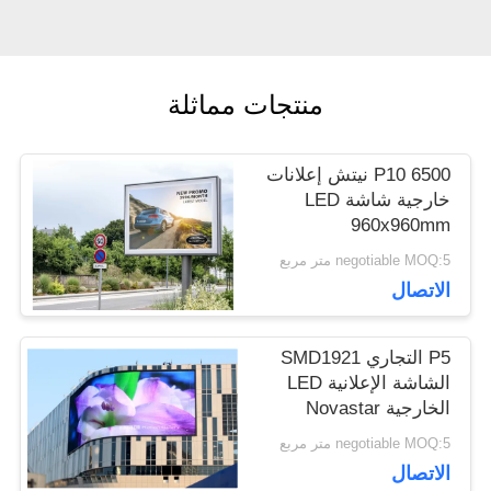
اطلب
منتجات مماثلة
اقتباس
P10 6500 نيتش إعلانات
VR
خارجية شاشة LED
960x960mm
negotiable MOQ:5 متر مربع
خريطة
الاتصال
الموقع
P5 التجاري SMD1921
الشاشة الإعلانية LED
الخارجية Novastar
سياسة
بطاقات
negotiable MOQ:5 متر مربع
الخصوصية
الاتصال