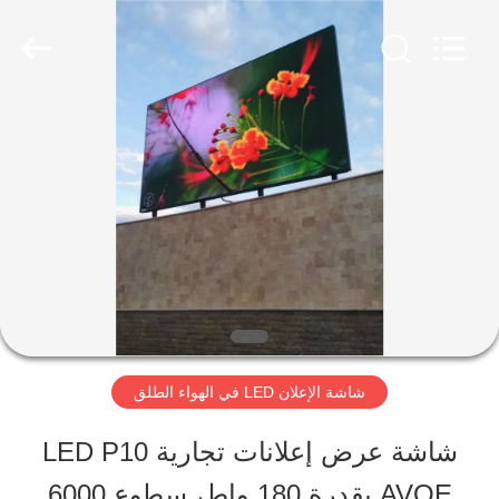
2026
Shen
Zhen
AVOE
Hi-
tech
المنزل
Co.,
Ltd..
All
Rights
المنتجات
Reserved.
حولنا
جولة
شاشة الإعلان LED في الهواء الطلق
في
شاشة عرض إعلانات تجارية LED P10
المصنع
AVOE بقدرة 180 واط، سطوع 6000