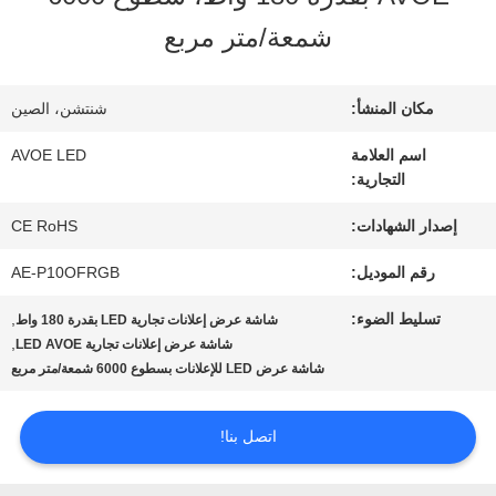
شمعة/متر مربع
مراقبة
الجودة
مكان المنشأ:
شنتشن، الصين
اسم العلامة
AVOE LED
التجارية:
اتصل
إصدار الشهادات:
CE RoHS
بنا
رقم الموديل:
AE-P10OFRGB
أخبار
تسليط الضوء:
,
شاشة عرض إعلانات تجارية LED بقدرة 180 واط
,
شاشة عرض إعلانات تجارية LED AVOE
شاشة عرض LED للإعلانات بسطوع 6000 شمعة/متر مربع
القضايا
اتصل بنا!
مدونة