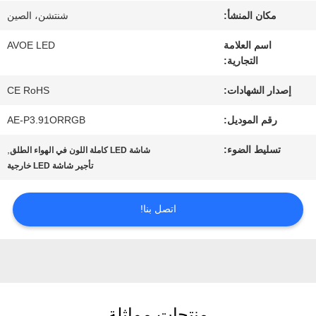
مكان المنشأ:
شنتشن، الصين
مراقبة
اسم العلامة
AVOE LED
التجارية:
الجودة
إصدار الشهادات:
CE RoHS
اتصل
رقم الموديل:
AE-P3.91ORRGB
بنا
تسليط الضوء:
,
شاشة LED كاملة اللون في الهواء الطلق
تأجير شاشة LED خارجية
أخبار
اتصل بنا!
القضايا
مدونة
منتجات مماثلة