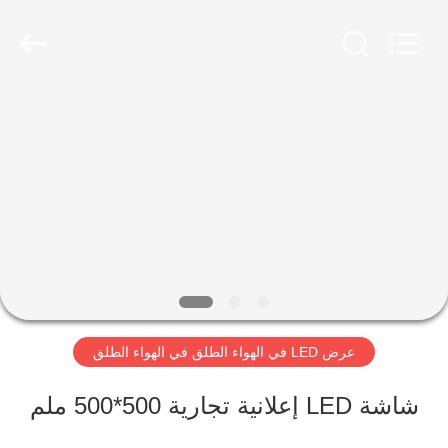
2026
Shen
Zhen
AVOE
Hi-
tech
المنزل
Co.,
Ltd..
All
Rights
المنتجات
Reserved.
حولنا
جولة
عرض LED في الهواء الطلق في الهواء الطلق
في
شاشة LED إعلانية تجارية 500*500 ملم
المصنع