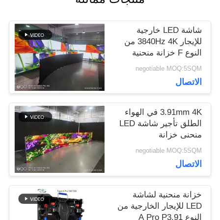
شاشة LED خارجية
اطلب
للإيجار 3840Hz 4K من
النوع F خزانة منحنية
اقتباس
متعددة
negotiable MOQ:5SQM
الاتصال
VR
3.91mm 4K في الهواء
الطلق تأجير شاشة LED
خريطة
منحنى خزانة
500x500500x1000mm
الموقع
negotiable MOQ:5SQM
الاتصال
سياسة
خزانة منحنية لشاشة
LED للإيجار الخارجية من
الخصوصية
النوع A Pro P3.91