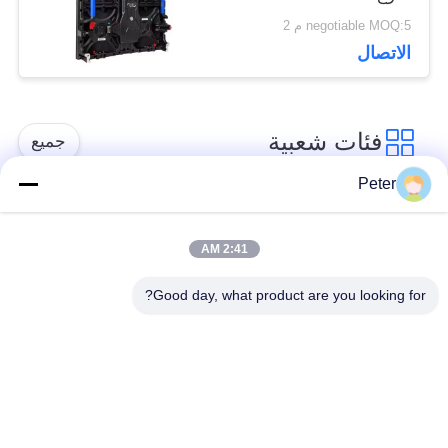
مقاس 500x500 /
negotiable MOQ:5 م 2
500x1000 مع قفلين
الاتصال
فئات شعبية
جميع
Peter
شاشة LED ثابتة في
شاشة LED ثابتة داخلية
الهواء الطلق
2:41 AM
Good day, what product are you looking for?
الشاشة الشفافة
عرض LED تأجير
الزجاجية LED
المرحلة
عرض LED في الهواء
عرض LED Fine Pitch
الطلق في الهواء
الطلق