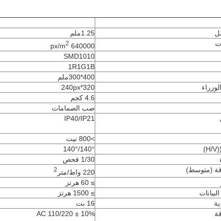
ل
1.25ملم
ت
2
640000 px/m
SMD1010
1R1G1B
400*300ملم
وزراء
320*240px
4.6 كجم
صب الصمامات
IP40/IP21
>800 نيت
)
140°/140°
1/30 فحص
قة (متوسط)
2
220 واط/متر
≥ 60 هرتز
لبيانات
≥ 1500 هرتز
ية
16 بت
قة
AC 110/220 ± 10%