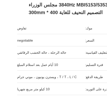
3840Hz MBI5153/5353IC مجلس الوزراء
التصميم النحيف للغاية 400 * 300mm
موك:
تفاوض
السعر:
negotiable
لتغليف القياسية:
حالة الرحلة ، حالة الخشب الرقائقي
فترة التسليم:
10 أيام عمل بعد استلام المبلغ
طريقة الدفع:
T / T ، L / C ، ويسترن يونيون ، موني جرام
رة على التوريد:
10 كيلو متر مربع شهريا