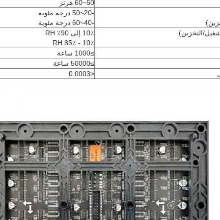
50~60 هرتز
-20~50 درجة مئوية
زين)
-40~60 درجة مئوية
شغيل/التخزين)
10٪ إلى 90٪ RH
10٪ - 85٪ RH
≥1000 ساعة
≥50000 ساعة
<0.0003