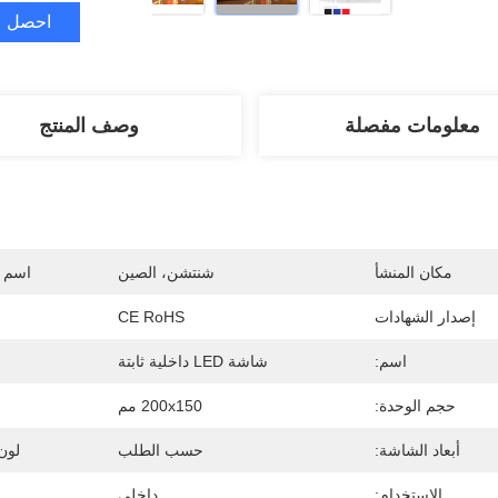
احصل ع
معلومات مفصلة
وصف المنتج
مكان المنشأ
شنتشن، الصين
اسم ا
إصدار الشهادات
CE RoHS
اسم:
شاشة LED داخلية ثابتة
حجم الوحدة:
200x150 مم
أبعاد الشاشة:
حسب الطلب
لون 
الاستخدام:
داخلي