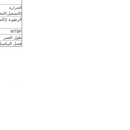
الحرارة
(التشغيل/التخ
الرطوبة ((الت
MTBF
طول العمر
فشل البيكسل