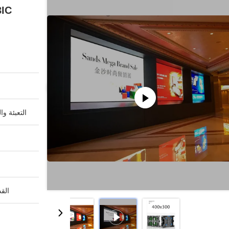
التعبئة وا
القد