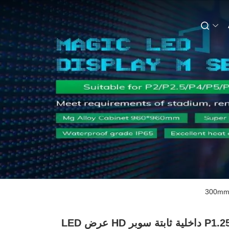
P1.25mm داخلية ثابتة سوبر HD عرض LED