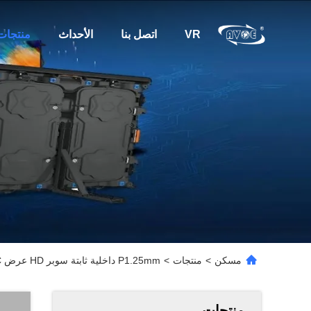
VR
اتصل بنا
الأحداث
منتجات
مسكن
>
منتجات
>
P1.25mm داخلية ثابتة سوبر HD عرض LED 3840Hz MBI5153/5353IC مجلس الوزراء التصميم النحيف للغاية 400 * 300mm
منتجات