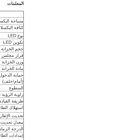
المعلمات
مساحة البكس
كثافة البكسلا
نوع LED
تكوين LED
حجم الخزانة
قرار مجلس ال
وزن الخزانة
مادة الخزانة
حماية الدخول
(أمام/خلف)
السطوع
زاوية الرؤية ((H/V
طريقة القيادة
استهلاك الطا
تحديث الإطار
معدل تحديث ا
الدرجة الرماد
إمدادات الطا