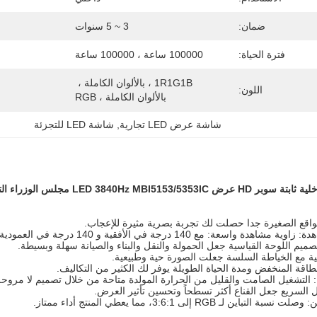
ضمان:
3 ~ 5 سنوات
فترة الحياة:
100000 ساعة ، 100000 ساعة
1R1G1B ، بالألوان الكاملة ، 
اللون:
بالألوان الكاملة ، RGB
شاشة عرض LED تجارية
, 
شاشة LED للتجزئة
مشاهدة واسعة: مع 140 درجة في الأفقية و 140 درجة في العمودية.
صميم اللوحة القياسية جعل الحمولة والنقل والبناء والصيانة سهلة وبسيطة.
لية مع الخياطة السلسة جعلت الصورة حية وطبيعية.
طاقة المنخفض ومدة الحياة الطويلة يوفر لك الكثير من التكاليف.
: التشغيل الصامت والقليل من الحرارة المولدة متاحة من خلال تصميم لا مروحة
 السريع جعل القناع أكثر تسطحاً وتحسين تأثير العرض.
ة التباين لـ RGB إلى 3:6:1، مما يعطي المنتج أداء ممتاز.