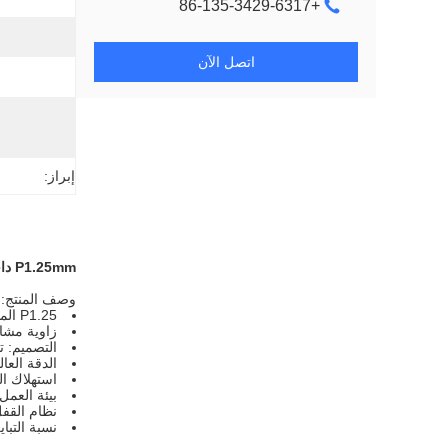
+86-135-3429-6317
اتصل الآن
إبراز:
P1.25mm داخلية ثابتة سوبر HD عرض LED 3840Hz MBI5153/5353IC مجلس الوزراء التصميم النحيف للغاية 400 * 300mm
وصف المنتج:
P1.25 المواقع الصغيرة جدا حصلت لك تجربة بصرية مثيرة للإعجاب.
زاوية مشاهدة: زاوية 
التصميم: ت
الدقة العا
استهلاك ال
بيئة العمل
نظام القفل
نسبة التباين: وصلت نسب