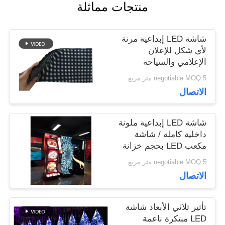
منتجات مماثلة
اطلب
شاشة LED إبداعية مرنة
لأي شكل للإعلان
اقتباس
الإعلامي والسياحة
الثقافية
negotiable MOQ:5 متر مربع
الاتصال
VR
شاشة LED إبداعية ملونة
خريطة
داخلية كاملة / شاشة
مكعب LED بحجم خزانة
الموقع
500 × 500 مم
negotiable MOQ:5 متر مربع
الاتصال
سياسة
تأثير ثلاثي الأبعاد شاشة
الخصوصية
LED مبتكرة ناعمة