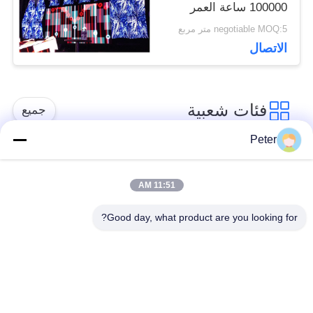
100000 ساعة العمر
متعدد التثبيت
negotiable MOQ:5 متر مربع
الاتصال
فئات شعبية
جميع
Peter
شاشة LED ثابتة في
شاشة LED ثابتة داخلية
الهواء الطلق
11:51 AM
Good day, what product are you looking for?
الشاشة الشفافة
عرض LED تأجير
الزجاجية LED
المرحلة
عرض LED في الهواء
عرض LED Fine Pitch
الطلق في الهواء
الطلق