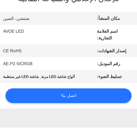
مراقبة
مكان المنشأ:
شنتشن، الصين
الجودة
اسم العلامة
AVOE LED
التجارية:
اتصل
إصدار الشهادات:
CE RoHS
رقم الموديل:
AE-P2.5ICRGB
بنا
تسليط الضوء:
,
ألواح شاشة LED مرنة
شاشة LED غير منتظمة
أخبار
اتصل بنا!
القضايا
مدونة