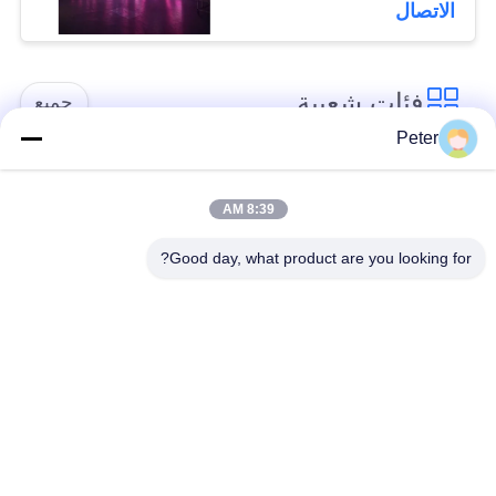
الاتصال
فئات شعبية
جميع
Peter
شاشة LED ثابتة في
شاشة LED ثابتة داخلية
الهواء الطلق
8:39 AM
Good day, what product are you looking for?
الشاشة الشفافة
عرض LED تأجير
الزجاجية LED
المرحلة
عرض LED في الهواء
عرض LED Fine Pitch
الطلق في الهواء
الطلق
عرض LED الإيجار
شاشة الإعلان LED في