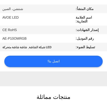
الجودة
مكان المنشأ:
شنتشن، الصين
اتصل
اسم العلامة
AVOE LED
التجارية:
بنا
إصدار الشهادات:
CE RoHS
رقم الموديل:
AE-P10OMRGB
أخبار
تسليط الضوء:
,
LED شبكة الشاشة
شاشة شاشة متحركة
القضايا
اتصل بنا!
مدونة
اطلب
اقتباس
منتجات مماثلة