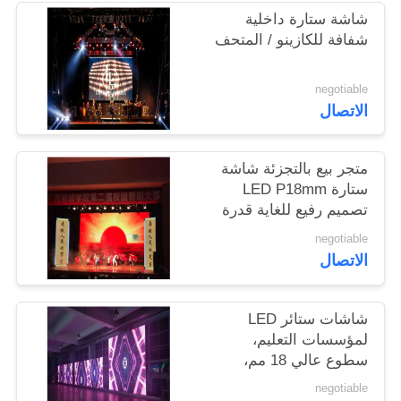
VR
شاشة ستارة داخلية
شفافة للكازينو / المتحف
خريطة
negotiable
الموقع
الاتصال
سياسة
متجر بيع بالتجزئة شاشة
الخصوصية
ستارة LED P18mm
تصميم رفيع للغاية قدرة
تكيف قوية
negotiable
الاتصال
شاشات ستائر LED
لمؤسسات التعليم،
سطوع عالي 18 مم،
مقاومة للماء
negotiable