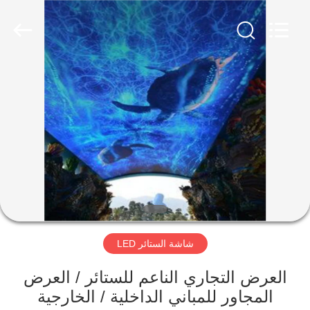
Shen
Zhen
AVOE
Hi-
tech
Co.,
Ltd..
All
المنزل
Rights
Reserved.
المنتجات
حولنا
جولة
في
شاشة الستائر LED
المصنع
العرض التجاري الناعم للستائر / العرض
مراقبة
المجاور للمباني الداخلية / الخارجية