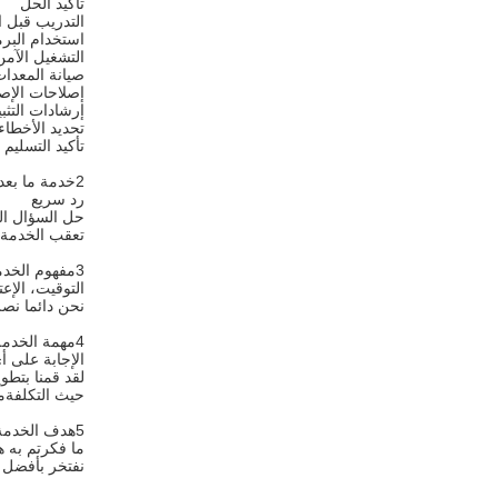
تأكيد الحل
التدريب قبل ا
استخدام البر
التشغيل الآمن
صيانة المعدا
إصلاحات الإص
إرشادات التثب
تحديد الأخطاء
تأكيد التسليم
2خدمة ما بعد البيع
رد سريع
حل السؤال ال
تعقب الخدمة
3مفهوم الخدمة:
التوقيت، الإعت
نحن دائما نصر
4مهمة الخدمة
الإجابة على أ
لقد قمنا بتطو
حيث التكلفةم
5هدف الخدمة:
ما فكرتم به ه
نفتخر بأفضل م