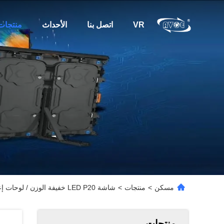
VR
اتصل بنا
الأحداث
منتجات
مسكن
>
منتجات
>
شاشة LED P20 خفيفة الوزن / لوحات إعلانية محيطية LED زاوية قابلة للتعديل
منتجات