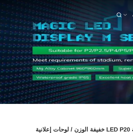
شاشة LED P20 خفيفة الوزن / لوحات إعلانية