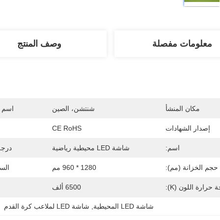
معلومات مفصلة
وصف المنتج
مكان المنشأ
شنتشن، الصين
اسم ا
إصدار الشهادات
CE RoHS
اسم:
شاشة LED محيطية رياضية
درجة
حجم الخزانة (مم):
1280 * 960 مم
السط
 حرارة اللون (K):
6500 ألف
شاشة LED المحيطية
, 
شاشة LED لملاعب كرة القدم