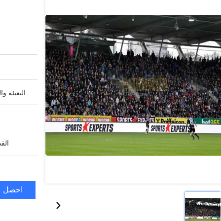
التعبئة وا
القد
احصل ع