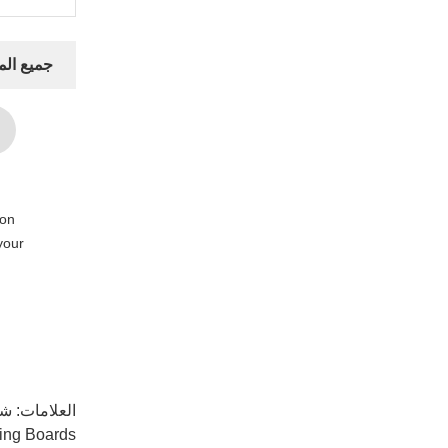
جميع ال
 on
your
العلامات:
شاشة LED لملاعب كر
sing Boards