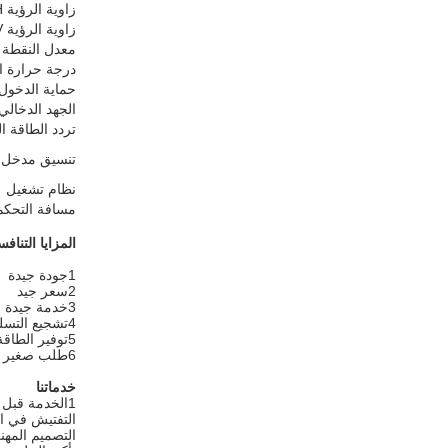
زاوية الرؤية H (درجة)
زاوية الرؤية V (درجة)
معدل النقطة ا
درجة حرارة الل
حماية الدخول
الجهد الدخالي (C
تردد الطاقة ا
تنسيق مدخل ال
نظام تشغيل
مسافة التحكم
المزايا التنافس
1جودة جيدة
2سعر جيد
3خدمة جيدة على مدار 24 ساعة
4تشجيع التسليم
5توفير الطاقة
6طلب صغير مقبول
خدماتنا
1الخدمة قبل البيع
التفتيش في ا
التصميم المهن