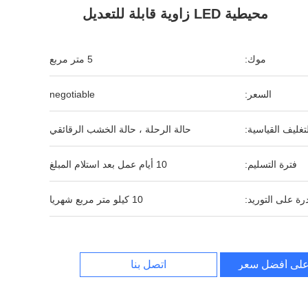
محيطية LED زاوية قابلة للتعديل
موك:
5 متر مربع
السعر:
negotiable
لتغليف القياسية:
حالة الرحلة ، حالة الخشب الرقائقي
فترة التسليم:
10 أيام عمل بعد استلام المبلغ
رة على التوريد:
10 كيلو متر مربع شهريا
لى أفضل سعر
اتصل بنا