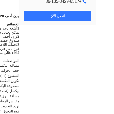
+86-135-3429-6317
اتصل الآن
وزن أخف P20 العرض الموجّه بالليل / لوحات الإعلانات الموجّهة بالليل
الخصائص
1أشعة دعم مستقلة مع ملاك قابل للتعديل
يمكن تعديل شع
2وزن أخف
صندوق خفيف ع
3لحماية اللاعبين من الإصابة
قناع ناعم فر
4أداء عالي مصممة للخارج
المواصفات
مسافة البكسل
حجم الخزانة 
السطوع (nit)
تكوين البكسلات (B
مصفوفة البكس
بيكسل (نقطة/
مسافة الرؤية 
مقياس الرماد
تردد التحديث 
قوة الدخول (max/avg)