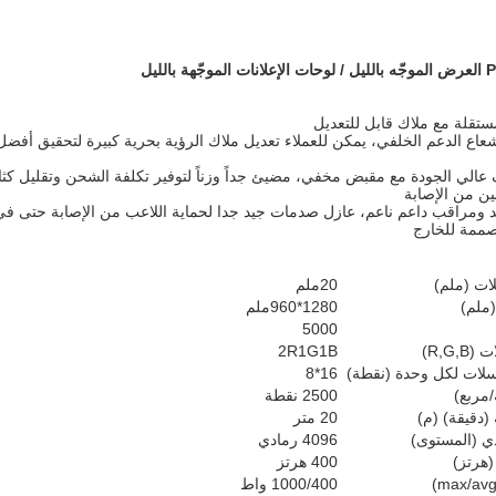
اع الدعم الخلفي، يمكن للعملاء تعديل ملاك الرؤية بحرية كبيرة لتحقيق أفضل ت
الي الجودة مع مقبض مخفي، مضيئ جداً وزناً لتوفير تكلفة الشحن وتقليل كثا
يد ومراقب داعم ناعم، عازل صدمات جيد جدا لحماية اللاعب من الإصابة حتى في
ات (ملم)
20ملم
(ملم)
1280*960ملم
5000
R,G,)
2R1G1B
لات لكل وحدة (نقطة)
16*8
مربع)
2500 نقطة
(دقيقة) (م)
20 متر
ي (المستوى)
4096 رمادي
(هرتز)
400 هرتز
1000/400 واط