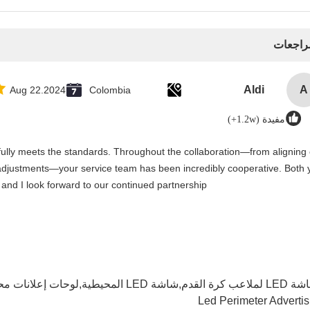
مراجعات
Aldi
A
Aug 22.2024
Colombia
مفيدة (1.2w+)
 fully meets the standards. Throughout the collaboration—from aligning
djustments—your service team has been incredibly cooperative. Both 
and I look forward to our continued partnership.
ة القدم,شاشة LED المحيطية,لوحات إعلانات محيط LED
Led Perimeter Adverti