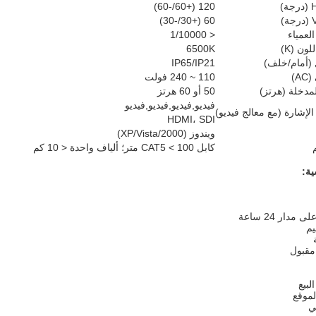
120 (+60/-60)
60 (+30/-30)
لعمياء
< 1/10000
ون (K)
6500K
 (أمام/خلف)
IP65/IP21
A)
110 ~ 240 فولت
لمدخلة (هرتز)
50 أو 60 هرتز
فيديو,فيديو,فيديو,فيديو
إشارة (مع معالج فيديو)
HDMI، SDI
ويندوز (2000/XP/Vista)
كابل CAT5 < 100 متر؛ ألياف واحدة < 10 كم
ية:
لموقع
ي