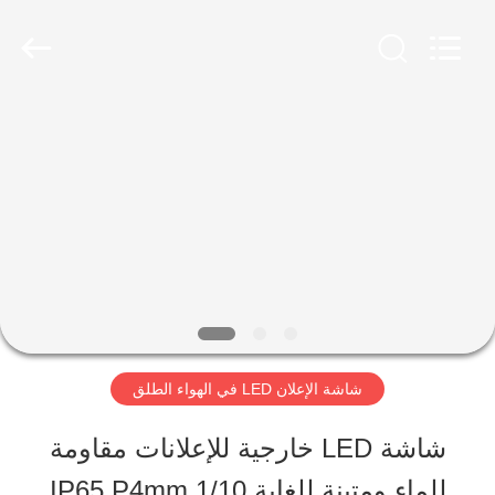
2026
Shen
Zhen
AVOE
Hi-
tech
المنزل
Co.,
Ltd..
All
Rights
المنتجات
Reserved.
حولنا
جولة
شاشة الإعلان LED في الهواء الطلق
في
شاشة LED خارجية للإعلانات مقاومة
المصنع
للماء ومتينة للغاية IP65 P4mm 1/10