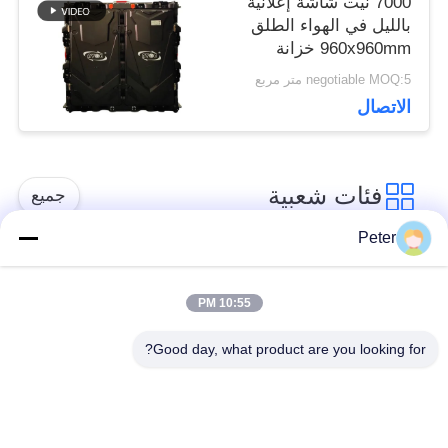
7000 نيت شاشة إعلانية
بالليل في الهواء الطلق
960x960mm خزانة
23KG
negotiable MOQ:5 متر مربع
الاتصال
فئات شعبية
جميع
Peter
شاشة LED ثابتة في
شاشة LED ثابتة داخلية
الهواء الطلق
10:55 PM
Good day, what product are you looking for?
الشاشة الشفافة
عرض LED تأجير
الزجاجية LED
المرحلة
عرض LED في الهواء