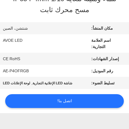
مسح محرك ثابت
مراقبة
الجودة
مكان المنشأ:
شنتشن، الصين
اسم العلامة
AVOE LED
التجارية:
اتصل
إصدار الشهادات:
CE RoHS
بنا
رقم الموديل:
AE-P4OFRGB
أخبار
تسليط الضوء:
,
شاشة LED الإعلانية التجارية
لوحة الإعلانات LED
اتصل بنا!
القضايا
مدونة