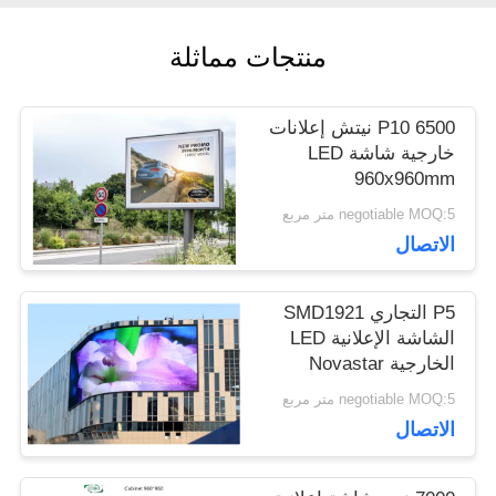
منتجات مماثلة
اطلب
اقتباس
P10 6500 نيتش إعلانات
خارجية شاشة LED
960x960mm
VR
negotiable MOQ:5 متر مربع
الاتصال
خريطة
P5 التجاري SMD1921
الموقع
الشاشة الإعلانية LED
الخارجية Novastar
بطاقات
negotiable MOQ:5 متر مربع
سياسة
الاتصال
الخصوصية