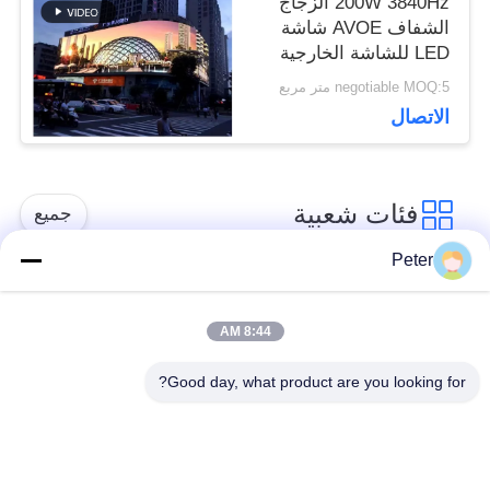
200W 3840Hz الزجاج
الشفاف AVOE شاشة
LED للشاشة الخارجية
negotiable MOQ:5 متر مربع
الاتصال
فئات شعبية
جميع
Peter
شاشة LED ثابتة في
شاشة LED ثابتة داخلية
الهواء الطلق
8:44 AM
Good day, what product are you looking for?
الشاشة الشفافة
عرض LED تأجير
الزجاجية LED
المرحلة
عرض LED في الهواء