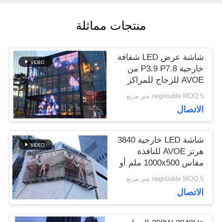
منتجات مماثلة
اطلب
اقتباس
شاشة عرض LED شفافة
خارجية P3.9 P7.8 من
AVOE للزجاج للمراكز
VR
التجارية
negotiable MOQ:5 متر مربع
الاتصال
خريطة
شاشة LED خارجية 3840
الموقع
هرتز AVOE للنافذة
مقاس 1000x500 ملم أو
خزائن 1000x1000 ملم
negotiable MOQ:5 متر مربع
سياسة
الاتصال
الخصوصية