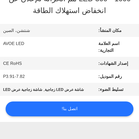
انخفاض استهلاك الطاقة
مراقبة
الجودة
مكان المنشأ:
شنتشن، الصين
اسم العلامة
AVOE LED
التجارية:
اتصل
إصدار الشهادات:
CE RoHS
بنا
رقم الموديل:
P3.91-7.82
أخبار
تسليط الضوء:
,
شاشة عرض LED زجاجية
شاشة زجاجية عرض LED
اتصل بنا!
القضايا
مدونة