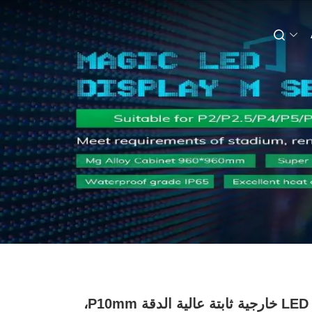
شاشة LED خارجية ثابتة عالية الدقة P10mm،