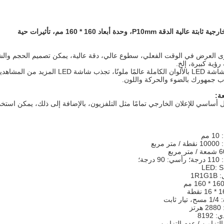
ى العرض في الوقت الفعلي، سطوع عالي، دقة عالية، يمكن تصميم الحجم والشكل
رؤية كبيرة، إلخ.
لقد جلبت لنا شاشة LED بالألوان الكام
 جمهورك بالضوء والحركة واللون.
ة:
أساسي للإعلان الخارجي تمامًا مثل التلفزيون، بالإضافة إلى ذلك، يمكن استخد
م
ربع
رجة؛
1R
ابت
ز
8192
التزامن / عدم التزامن