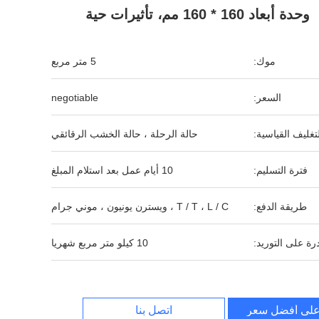
وحدة أبعاد 160 * 160 مم، تأثيرات حية
موك:
5 متر مربع
السعر:
negotiable
لتغليف القياسية:
حالة الرحلة ، حالة الخشب الرقائقي
فترة التسليم:
10 أيام عمل بعد استلام المبلغ
طريقة الدفع:
T / T ، L / C ، ويسترن يونيون ، موني جرام
رة على التوريد:
10 كيلو متر مربع شهريا
لى أفضل سعر
اتصل بنا