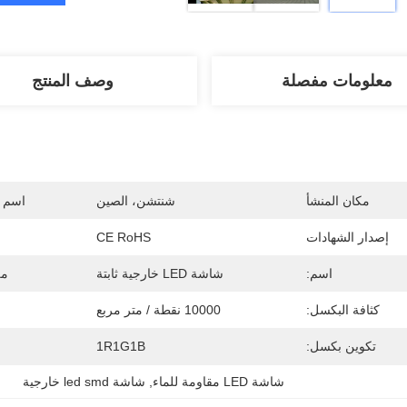
معلومات مفصلة
وصف المنتج
مكان المنشأ
شنتشن، الصين
اسم ا
إصدار الشهادات
CE RoHS
اسم:
شاشة LED خارجية ثابتة
مل
كثافة البكسل:
10000 نقطة / متر مربع
تكوين بكسل:
1R1G1B
شاشة LED مقاومة للماء
, 
شاشة led smd خارجية