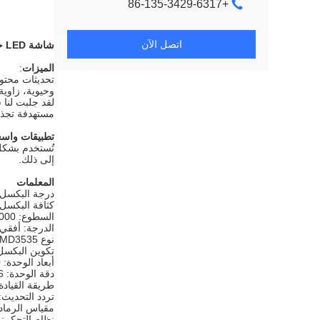
+86-135-3429-6317
اتصل الآن
شاشة LED خارجية ثابتة عالية الدقة P10mm، وحدة أبعاد 160 * 160 مم، تأثيرات حية
الميزات
:
تحديثات محتو
وحيوية، زاوية 
مستهدفة تجذب
تطبيقات واسع
تُستخدم بشكل 
إلى ذلك.
المعلمات
درجة البكسل: 10 م
كثافة البكسل: 10000 نقطة / متر م
السطوع: 6000 شمعة / متر مربع
الدرجة: أفقي: 110 درجة؛ رأسي: 90 د
نوع LED: SMD3535
تكوين البكسل: 1G1B
أبعاد الوحدة: 160 * 160 مم
دقة الوحدة: 16 * 16 نقطة
طريقة القيادة: 1/4 مسح، تيار ث
تردد التحديث: 2880 هرت
مقياس الرمادي: 
نظام التحكم: 