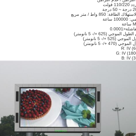
1 فولت
الطاقة: 850 واط / متر مربع
10 ساعة
عة
R: IV (
G: IV (18
B: IV 