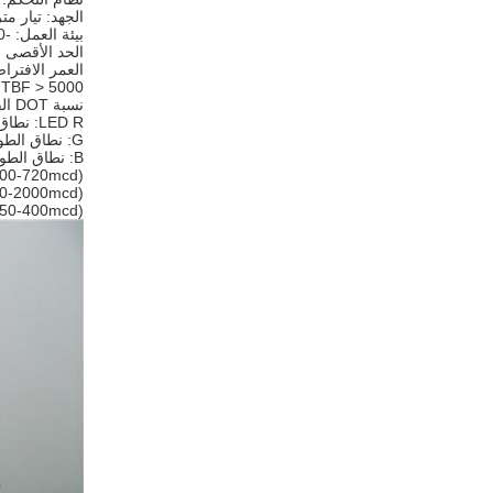
الجهد: تيار متردد 10/220
بيئة العمل: -20 درجة ~ 50 درجة
الحد الأقصى لاستهلاك 
العمر الافتراضي: 0000
MTBF > 5000 سا
نسبة DOT الفاشلة<0.0001
LED R: نطاق الطول الموجي (625 +/- 5 نانومتر)
G: نطاق الطول الموجي (525 +/- 5 نانومتر)
B: نطاق الطول الموجي (470 +/- 5 نانومتر)
600-720mcd)
00-2000mcd)
(350-400mcd)