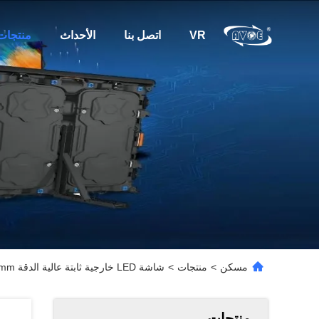
VR
اتصل بنا
الأحداث
منتجات
مسكن
>
منتجات
>
شاشة LED خارجية ثابتة عالية الدقة P10mm، وحدة أبعاد 160 * 160 مم، تأثيرات حية
منتجات