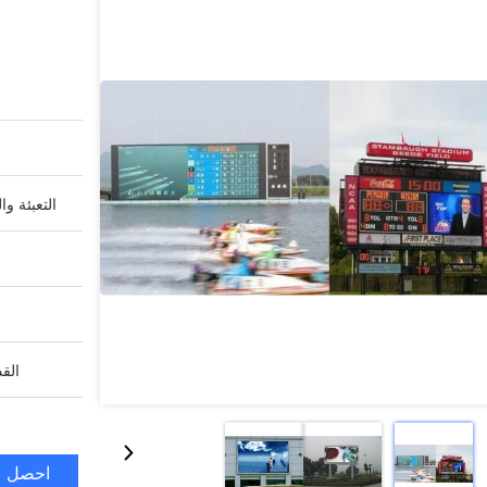
التعبئة وا
القد
احصل ع