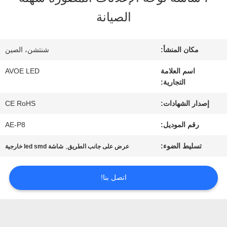
الصيانة
مراقبة
الجودة
مكان المنشأ:
شنتشن، الصين
اسم العلامة
AVOE LED
التجارية:
اتصل
إصدار الشهادات:
CE RoHS
بنا
رقم الموديل:
AE-P8
أخبار
تسليط الضوء:
,
عرض على جانب الطريق
شاشة led smd خارجية
اتصل بنا!
القضايا
مدونة