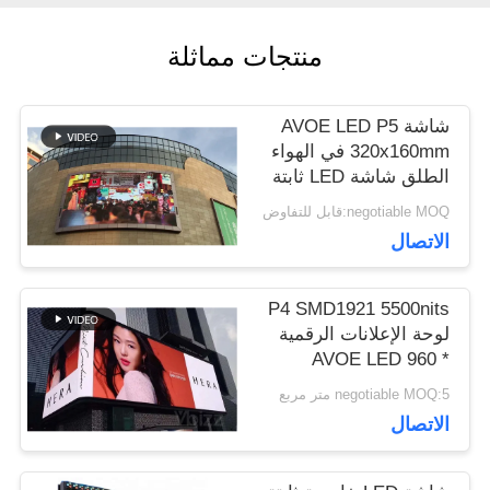
منتجات مماثلة
اطلب
اقتباس
شاشة AVOE LED P5
320x160mm في الهواء
الطلق شاشة LED ثابتة
VR
معدل تحديث عالي
negotiable MOQ:قابل للتفاوض
3840Hz
الاتصال
خريطة
P4 SMD1921 5500nits
الموقع
لوحة الإعلانات الرقمية
AVOE LED 960 *
960mm Cabinet
negotiable MOQ:5 متر مربع
سياسة
الاتصال
الخصوصية