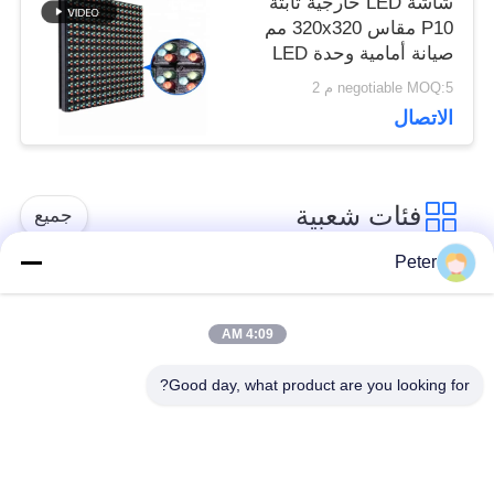
شاشة LED خارجية ثابتة
P10 مقاس 320x320 مم
صيانة أمامية وحدة LED
AVOE
negotiable MOQ:5 م 2
الاتصال
فئات شعبية
جميع
Peter
شاشة LED ثابتة في
شاشة LED ثابتة داخلية
الهواء الطلق
4:09 AM
Good day, what product are you looking for?
الشاشة الشفافة
عرض LED تأجير
الزجاجية LED
المرحلة
عرض LED في الهواء