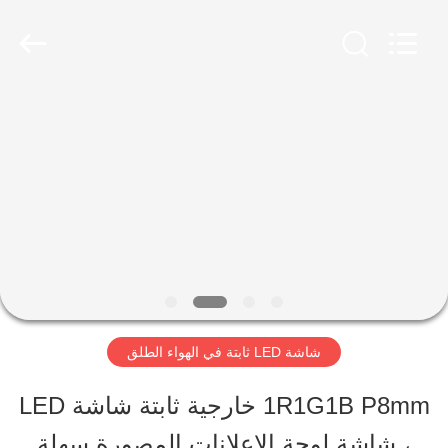
2026
Shen
Zhen
AVOE
Hi-
tech
المنزل
Co.,
Ltd..
All
Rights
المنتجات
Reserved.
حولنا
جولة
شاشة LED ثابتة في الهواء الطلق
في
1R1G1B P8mm خارجية ثابتة شاشة LED
المصنع
، شاشة لوحة الإعلانات المصورة سهلة