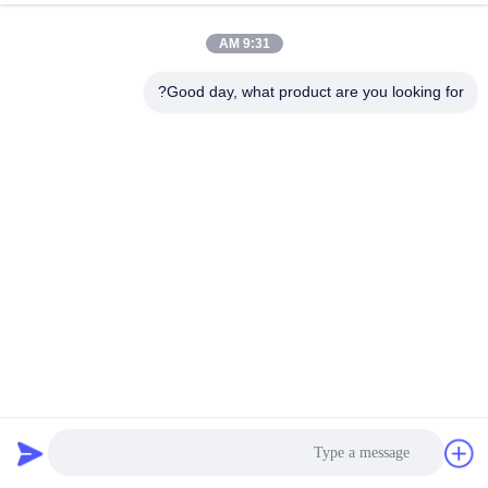
الجودة
9:31 AM
اتصل
Good day, what product are you looking for?
بنا
أخبار
القضايا
مدونة
اطلب
ألومنيوم مخصص رف مشع الشاشة USB اتصال
اقتباس
شاشة عرض LED على الرف
2023-11-15
25 المشاهدات